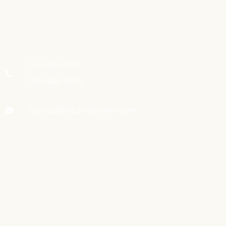
02-026-3925,
089-665-5205
nurse@101bangkokivf.com
2358 ถ.สุขุมวิท แขวงพระโขนงใต้
เขตพระโขนง กรุงเทพฯ 10260
MAIN MENU
Home