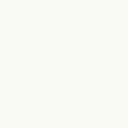
02-026-3925,
089-665-5205
nurse@101bangkokivf.com
2358 ถ.สุขุมวิท แขวงพระโขนงใต้
เขตพระโขนง กรุงเทพฯ 10260